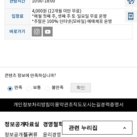
지지씨
관람시간
10:00-18:00
4,000원 (12개월 미만 무료)
입장료
*매월 첫째 주, 셋째 주 토·일요일 무료 운영
*주말은 100% 인터넷(모바일) 예매제로 운영
바로가기
콘텐츠 정보에 만족하십니까?
확인
만족
보통
불만족
개인정보처리방침
이용약관
조직도
오시는길
경력증명서
정보공개
자료실
경영철학
관련 누리집
정보공개청구
도서류
윤리경영