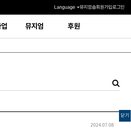
Language
뮤지엄숍
회원가입
로그인
사업
뮤지엄
후원
닫기
2024.07.08
고객