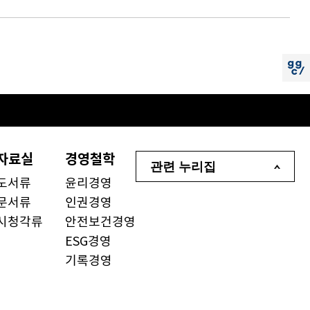
소리
공모
지지
자료실
경영철학
관련 누리집
도서류
윤리경영
문서류
인권경영
시청각류
안전보건경영
ESG경영
기록경영