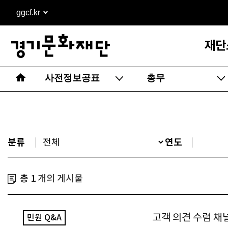
본문
ggcf.kr
바로가기
재단
사전정보공표
총무
분류
연도
총 1
개의 게시물
고객 의견 수렴 채
민원 Q&A