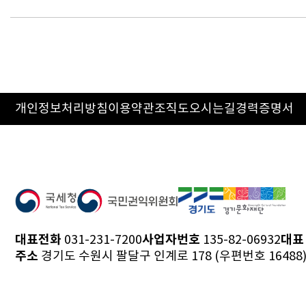
개인정보처리방침
이용약관
조직도
오시는길
경력증명서
대표전화
사업자번호
대표
031-231-7200
135-82-06932
주소
경기도 수원시 팔달구 인계로 178 (우편번호 16488