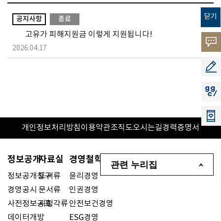
닫기
공지사항
종료
고유가 피해지원금 이렇게 지원됩니다!
고객의
2026.04.17
소리
공모지
지지씨
개인정보처리방침
이용약관
조직도
오시는길
경력증명서
정보공개
자료실
경영철학
관련 누리집
정보공개청구
도서류
윤리경영
경영공시
문서류
인권경영
사전정보공표
시청각류
안전보건경영
데이터개방
ESG경영