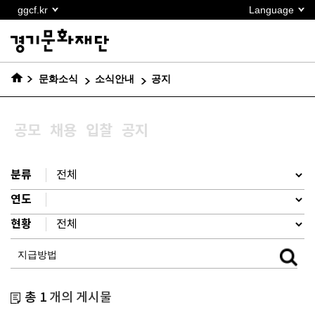
본문
ggcf.kr
Language
바로가기
문화소식
소식안내
공지
공모
채용
입찰
공지
분류
연도
현황
총 1
개의 게시물