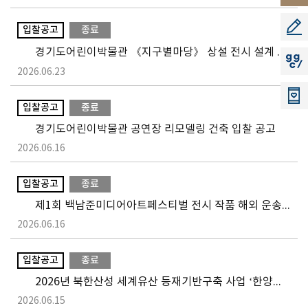
소리
공모지
입찰공고
종료
경기도어린이박물관 《지구별마당》 상설 전시 설계 및 제작·설치 용역 정정 공고
지지씨
2026.06.23
입찰공고
종료
경기도어린이박물관 공연장 리모델링 건축 입찰 공고
2026.06.16
입찰공고
종료
제1회 백남준미디어아트페스티벌 전시 작품 해외 운송 용역 소액수의
2026.06.16
입찰공고
종료
2026년 북한산성 세계유산 등재기반구축 사업 ‘한양의 수도성곽’ 현장실사 행사대행 용역 입찰 공고
2026.06.15