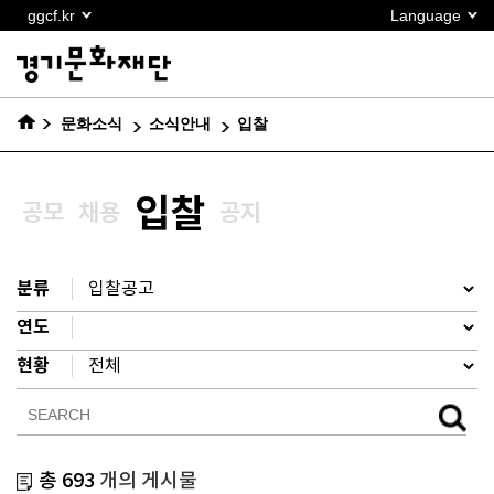
본문
ggcf.kr
Language
바로가기
문화소식
소식안내
입찰
입찰
공모
채용
공지
분류
연도
현황
총 693
개의 게시물