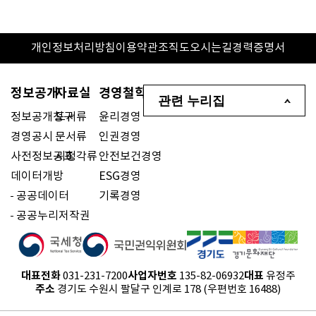
개인정보처리방침
이용약관
조직도
오시는길
경력증명서
정보공개
자료실
경영철학
관련 누리집
정보공개청구
도서류
윤리경영
경영공시
문서류
인권경영
사전정보공표
시청각류
안전보건경영
데이터개방
ESG경영
공공데이터
기록경영
공공누리저작권
대표전화
사업자번호
대표
031-231-7200
135-82-06932
유정주
주소
경기도 수원시 팔달구 인계로 178 (우편번호 16488)