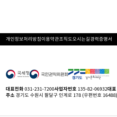
개인정보처리방침
이용약관
조직도
오시는길
경력증명서
대표전화
사업자번호
대표
031-231-7200
135-82-06932
주소
경기도 수원시 팔달구 인계로 178 (우편번호 16488