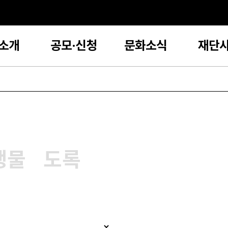
소개
공모·신청
문화소식
재단
행물
도록