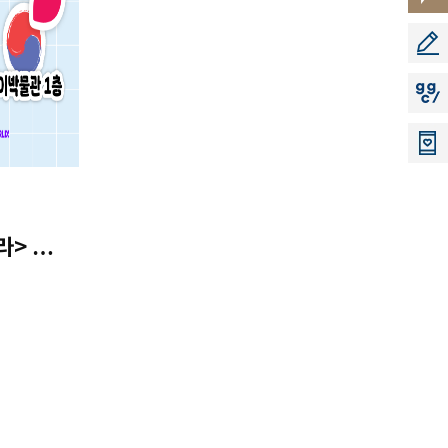
소리
공모
지지
> 