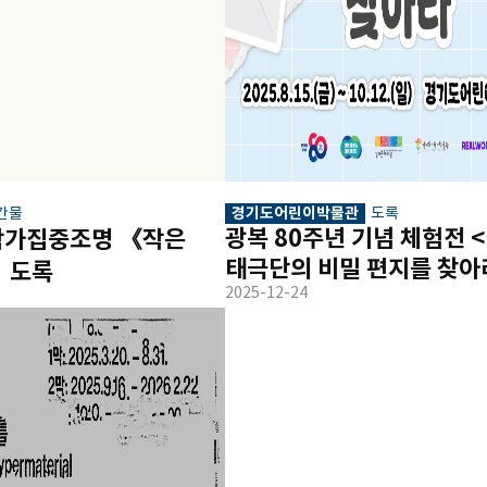
경기도어린이박물관
간물
도록
광복 80주년 기념 체험전 <
작가집중조명 《작은 
태극단의 비밀 편지를 찾아라
》도록
2025-12-24
어린이 손 편지 모음집