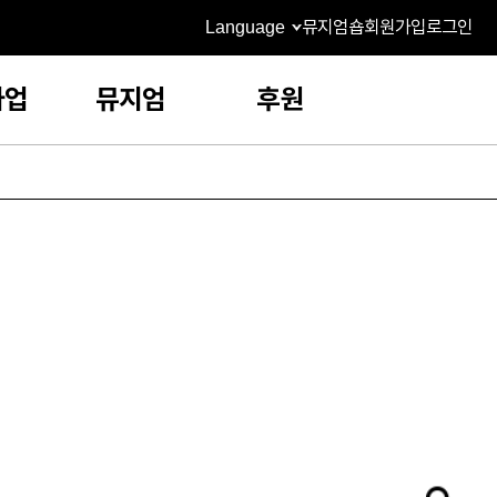
Language
뮤지엄숍
회원가입
로그인
사업
뮤지엄
후원