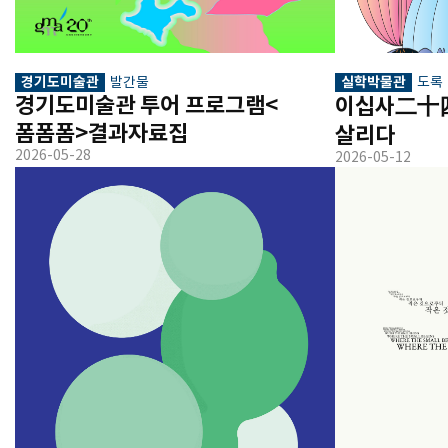
경기도미술관
실학박물관
발간물
도록
경기도미술관 투어 프로그램<
이십사二十四 
폼폼폼>결과자료집
살리다
2026-05-28
2026-05-12