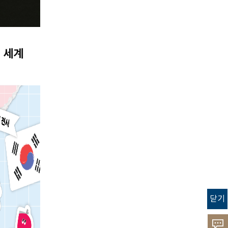
 세계
닫기
고객