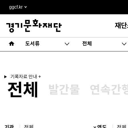
본문
ggcf.kr
바로가기
재단
도서류
전체
기록자료 안내 +
전체
발간물
연속간
기관
연도