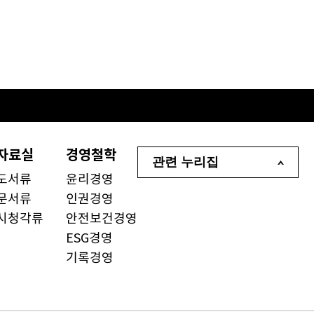
자료실
경영철학
관련 누리집
도서류
윤리경영
문서류
인권경영
시청각류
안전보건경영
ESG경영
기록경영