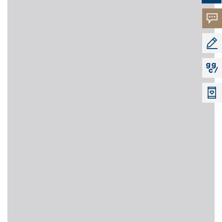
고객의
소리
공모지
지지씨