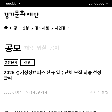
본문
ggcf.kr
Language
바로가기
공모·신청
공모지원
사업공고
공모
채용
입찰
공지
생활문화
진행
2026 경기상상캠퍼스 신규 입주단체 모집 최종 선정
알림
2026.07.07
작성자 : 관리자
조회수 : 975