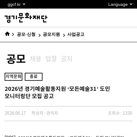
본문
ggcf.kr
Language
바로가기
공모·신청
공모지원
사업공고
공모
채용
입찰
공지
지역문화
종료
2026년 경기예술활동지원 ‘모든예술31’ 도민
모니터링단 모집 공고
2026.06.17
작성자 : 관리자
조회수 : 1330