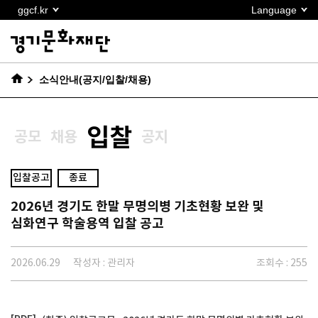
본문
ggcf.kr
Language
바로가기
소식안내(공지/입찰/채용)
입찰
공모
채용
공지
입찰공고
종료
2026년 경기도 한말 무명의병 기초현황 보완 및
심화연구 학술용역 입찰 공고
2026.06.29
작성자 : 관리자
조회수 : 255