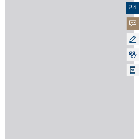
닫기
고객의
소리
공모지
지지씨