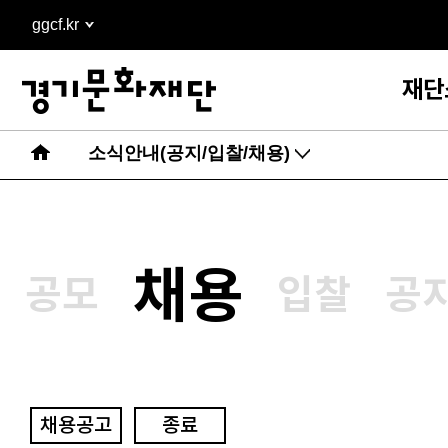
본문
ggcf.kr
바로가기
재단
소식안내(공지/입찰/채용)
채용
공모
입찰
공
채용공고
종료