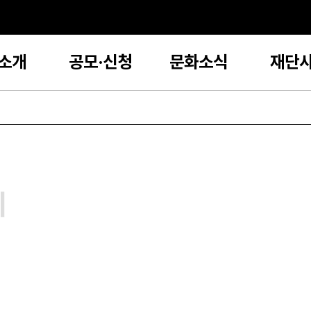
소개
공모·신청
문화소식
재단
지