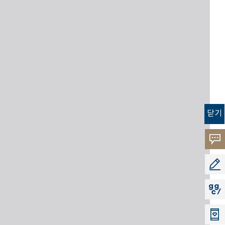
닫기
고객
소리
공모
지지