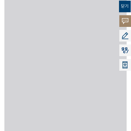
닫기
고객의
소리
공모지
지지씨