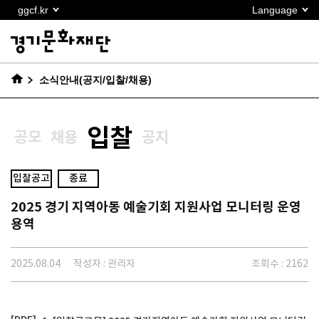
본문
ggcf.kr
Language
바로가기
소식안내(공지/입찰/채용)
입찰
공모
채용
공지
입찰공고
종료
2025 경기 지역아동 예술기회 지원사업 모니터링 운영
용역
2025.08.04
작성자 : 관리자
조회수 : 2162