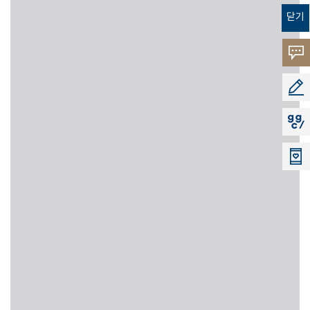
닫기
고객의
소리
공모지
지지씨