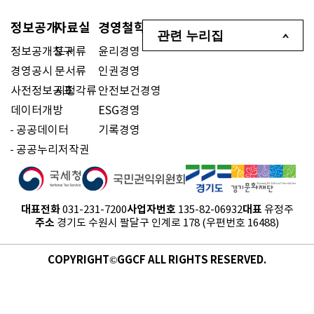
정보공개
자료실
경영철학
관련 누리집
정보공개청구
도서류
윤리경영
경영공시
문서류
인권경영
사전정보공표
시청각류
안전보건경영
데이터개방
ESG경영
공공데이터
기록경영
공공누리저작권
대표전화
사업자번호
대표
031-231-7200
135-82-06932
유정주
주소
경기도 수원시 팔달구 인계로 178 (우편번호 16488)
COPYRIGHT©GGCF ALL RIGHTS RESERVED.