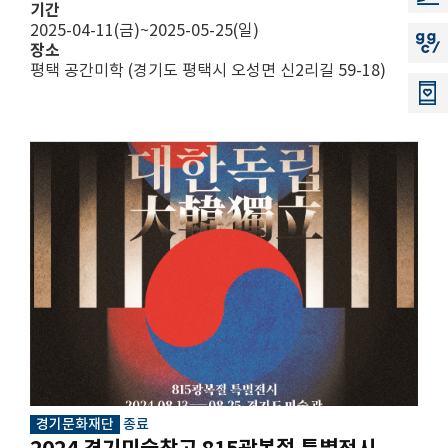
기간
2025-04-11(금)~2025-05-25(일)
지지씨
장소
평택 공간미학 (경기도 평택시 오성면 신2리길 59-18)
경기문화재단
종료