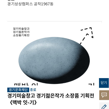
경기상상캠퍼스 공작1967동
닫기
경기문화재단
종료
경기미술창고 경기젊은작가 소장품 기획전
고객의
《맥박 잇-기》
소리
공모지