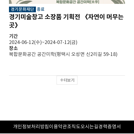
경기문화재단
종료
경기미술창고 소장품 기획전 《자연이 머무는
곳》
기간
2024-06-12(수)~2024-07-12(금)
장소
복합문화공간 공간미학(평택시 오성면 신2리길 59-18)
더보기
개인정보처리방침
이용약관
조직도
오시는길
경력증명서