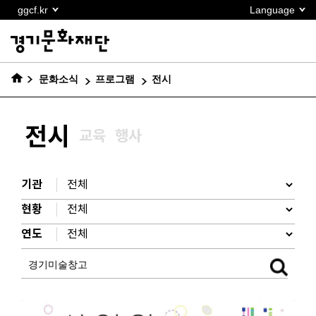
본문
ggcf.kr
Language
바로가기
문화소식
프로그램
전시
전시
교육
행사
기관
현황
연도