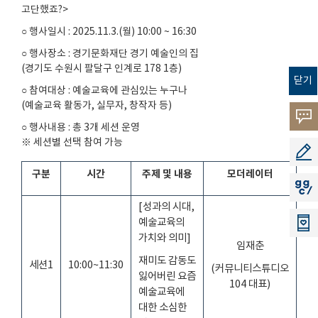
고단했죠
?>
○ 행사일시
: 2025.11.3.(
월
) 10:00 ~ 16:30
○ 행사장소
:
경기문화재단 경기 예술인의 집
(
경기도 수원시 팔달구 인계로
178 1
층
)
닫기
○ 참여대상
:
예술교육에 관심있는 누구나
(
예술교육 활동가
,
실무자
,
창작자 등
)
고객의
○ 행사내용
:
총
3
개 세션 운영
※ 세션별 선택 참여 가능
소리
공모지
구분
시간
주제 및 내용
모더레이터
지지씨
[
성과의 시대
,
예술교육의
가치와 의미
]
임재춘
재미도 감동도
세션
1
10:00~11:30
(
커뮤니티스튜디오
잃어버린 요즘
104
대표
)
예술교육에
대한 소심한