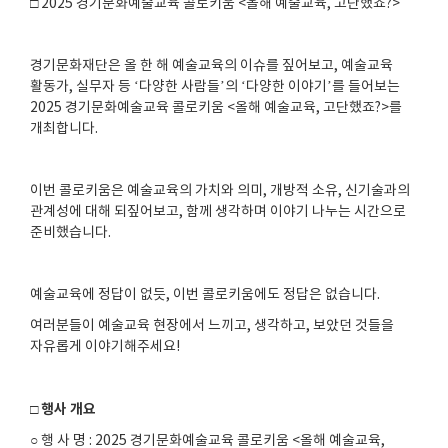
□
2025
경기문화예술교육 콜로키움
<
올해 예술교육
,
고단했죠
?>
경기문화재단은 올 한 해 예술교육의 이슈를 짚어보고
,
예술교육
활동가
,
실무자 등
‘
다양한 사람들
’
의
‘
다양한 이야기
’
를 들어보는
2025
경기문화예술교육 콜로키움
<
올해 예술교육
,
고단했죠
?>
를
개최합니다
.
이번 콜로키움은 예술교육의 가치와 의미
,
개방적 소유
,
신기술과의
관계성에 대해 되짚어보고
,
함께 생각하며 이야기 나누는 시간으로
준비했습니다
.
예술교육에 정답이 없듯
,
이번 콜로키움에도 정답은 없습니다
.
여러분들이 예술교육 현장에서 느끼고
,
생각하고
,
보았던 것들을
자유롭게 이야기해주세요
!
□ 행사 개요
○ 행 사 명
: 2025
경기문화예술교육 콜로키움
<
올해 예술교육
,