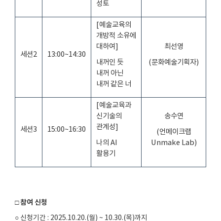
성토
[
예술교육의
개방적 소유에
대하여
]
최선영
세션
2
13:00~14:30
내꺼인 듯
(
문화예술기획자
)
내꺼 아닌
내꺼 같은 너
[
예술교육과
신기술의
송수연
관계성
]
세션
3
15:00~16:30
(
언메이크랩
나의
AI
Unmake Lab)
활용기
□ 참여 신청
○ 신청기간
: 2025.10.20.(
월
) ~ 10.30.(
목
)
까지