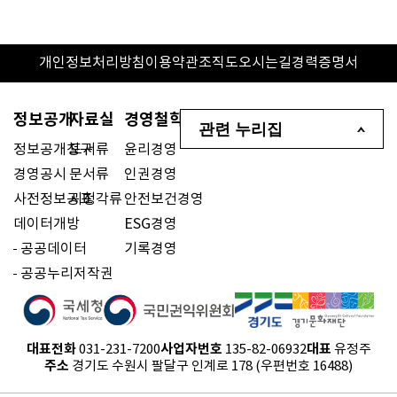
개인정보처리방침
이용약관
조직도
오시는길
경력증명서
정보공개
자료실
경영철학
관련 누리집
정보공개청구
도서류
윤리경영
경영공시
문서류
인권경영
사전정보공표
시청각류
안전보건경영
데이터개방
ESG경영
공공데이터
기록경영
공공누리저작권
대표전화
사업자번호
대표
031-231-7200
135-82-06932
유정주
주소
경기도 수원시 팔달구 인계로 178 (우편번호 16488)