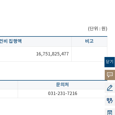
(단위 : 원)
건비 집행액
비고
16,751,825,477
닫기
고객
문의처
소리
공모
031-231-7216
지지