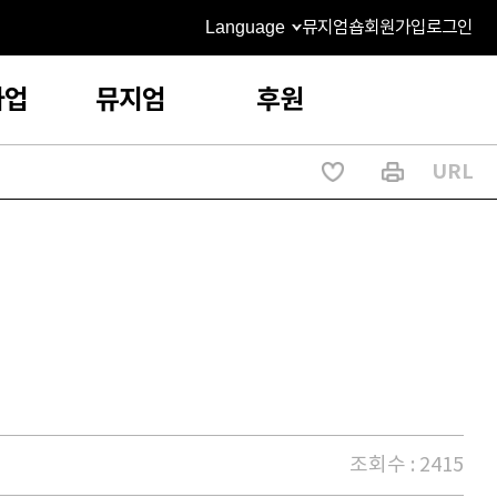
Language
뮤지엄숍
회원가입
로그인
사업
뮤지엄
후원
URL
조회수 : 2415