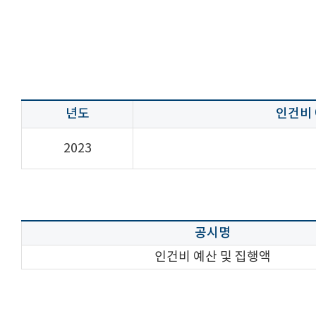
년도
인건비
2023
공시명
인건비 예산 및 집행액