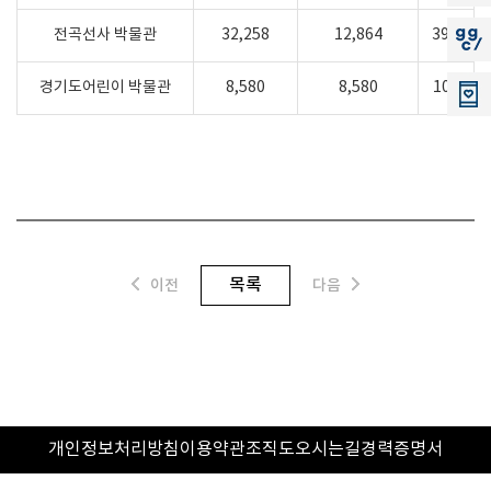
전곡선사 박물관
32,258
12,864
39.9
지지씨
경기도어린이 박물관
8,580
8,580
100
목록
이전
다음
개인정보처리방침
이용약관
조직도
오시는길
경력증명서