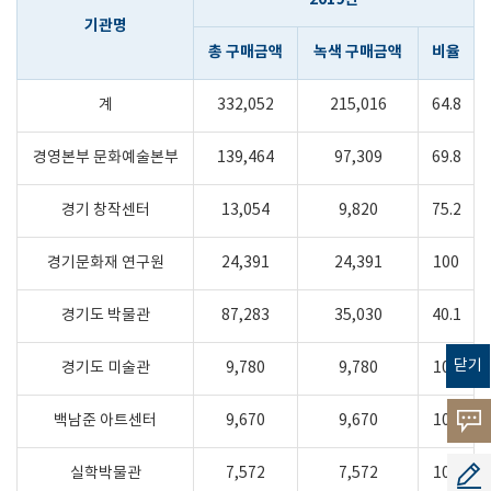
기관명
총 구매금액
녹색 구매금액
비율
계
332,052
215,016
64.8
경영본부 문화예술본부
139,464
97,309
69.8
경기 창작센터
13,054
9,820
75.2
경기문화재 연구원
24,391
24,391
100
경기도 박물관
87,283
35,030
40.1
닫기
경기도 미술관
9,780
9,780
100
백남준 아트센터
9,670
9,670
100
고객의
소리
실학박물관
7,572
7,572
100
공모지