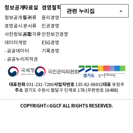
정보공개
자료실
경영철학
관련 누리집
정보공개청구
도서류
윤리경영
경영공시
문서류
인권경영
사전정보공표
시청각류
안전보건경영
데이터개방
ESG경영
공공데이터
기록경영
공공누리저작권
대표전화
사업자번호
대표
031-231-7200
135-82-06932
유정주
주소
경기도 수원시 팔달구 인계로 178 (우편번호 16488)
COPYRIGHT©GGCF ALL RIGHTS RESERVED.