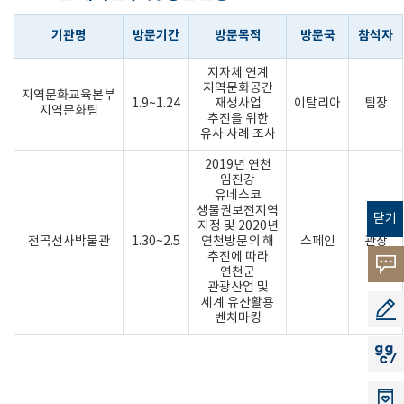
기관명
방문기간
방문목적
방문국
참석자
지자체 연계
지역문화공간
지역문화교육본부
1.9~1.24
재생사업
이탈리아
팀장
지역문화팀
추진을 위한
유사 사례 조사
2019년 연천
임진강
유네스코
생물권보전지역
닫기
지정 및 2020년
전곡선사박물관
1.30~2.5
연천방문의 해
스페인
관장
추진에 따라
고객의
연천군
관광산업 및
소리
세계 유산활용
공모지
벤치마킹
지지씨