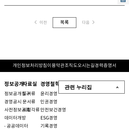
목록
이전
다음
개인정보처리방침
이용약관
조직도
오시는길
경력증명서
정보공개
자료실
경영철학
관련 누리집
정보공개청구
도서류
윤리경영
경영공시
문서류
인권경영
사전정보공표
시청각류
안전보건경영
데이터개방
ESG경영
공공데이터
기록경영