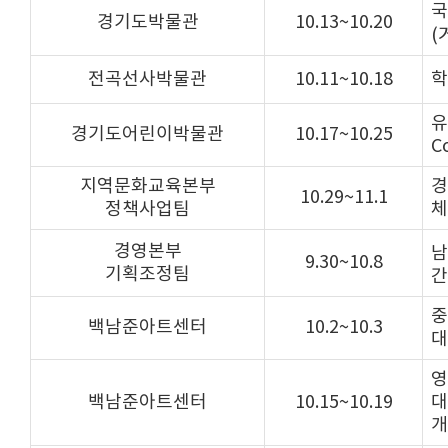
국
경기도박물관
10.13~10.20
(
전곡선사박물관
10.11~10.18
학
유
경기도어린이박물관
10.17~10.25
C
지역문화교육본부
경
10.29~11.1
정책사업팀
체
경영본부
남
9.30~10.8
기획조정팀
간
중
백남준아트센터
10.2~10.3
대
영
백남준아트센터
10.15~10.19
대
개