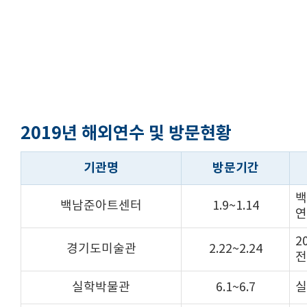
2019년 해외연수 및 방문현황
기관명
방문기간
백
백남준아트센터
1.9~1.14
연
2
경기도미술관
2.22~2.24
전
실학박물관
6.1~6.7
실