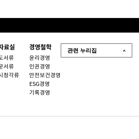
자료실
경영철학
관련 누리집
도서류
윤리경영
문서류
인권경영
시청각류
안전보건경영
ESG경영
기록경영