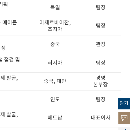
 기획
독일
팀장
과 메이든
아제르바이잔,
팀장
조지아
중국
관장
형성
램 점검 및
러시아
팀장
제 발굴,
경영
중국, 대만
본부장
인도
팀장
닫기
제 발굴,
베트남
대표이사
고객
소리