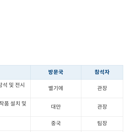
방문국
참석자
참석 및 전시
벨기에
관장
작품 설치 및
대만
관장
중국
팀장