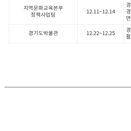
경
지역문화교육본부
12.11~12.14
경
정책사업팀
연
경
경기도박물관
12.22~12.25
활