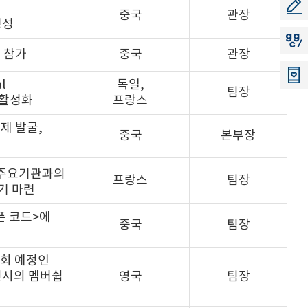
공모
중국
관장
형성
지지
 참가
중국
관장
l
독일,
팀장
 활성화
프랑스
제 발굴,
중국
본부장
 주요기관과의
프랑스
팀장
기 마련
픈 코드>에
중국
팀장
순회 예정인
 전시의 멤버쉽
영국
팀장