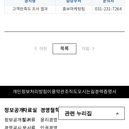
공시명
담당부서
문의처
고객만족도 조사 결과
홍보마케팅팀
031-231-7264
목록
이전
다음
개인정보처리방침
이용약관
조직도
오시는길
경력증명서
정보공개
자료실
경영철학
관련 누리집
정보공개청구
도서류
윤리경영
경영공시
문서류
인권경영