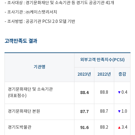
- 조사대상 : 경기문화재단 및 소속기관 등 경기도 공공기관 41개
- 조사기관 : ㈜케이스탯리서치
- 조사방법 : 공공기관 PCSI 2.0 모델 기반
고객만족도 결과
외부고객 만족지수(PCSI)
기관명
2023년
2022년
증감
경기문화재단 및 소속기관
88.4
88.8
▼
0.4
(대표점수)
경기문화재단 본원
87.7
88.7
▼
1.0
경기도박물관
91.6
88.2
▲
3.4