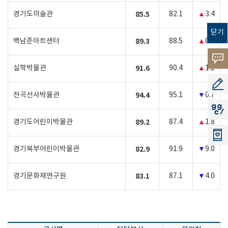
경기도미술관
85.5
82.1
▲
3.4
닫기
백남준아트센터
89.3
88.5
▲
0.8
고객의
실학박물관
91.6
90.4
▲
1.2
소리
공모지
전곡선사박물관
94.4
95.1
▼
0.7
지지씨
경기도어린이박물관
89.2
87.4
▲
1.8
경기북부어린이박물관
82.9
91.9
▼
9.0
경기문화재연구원
83.1
87.1
▼
4.0