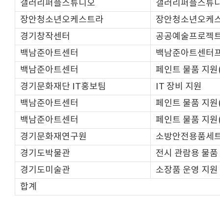
갤러리퍼플스튜디오
갤러리퍼플스튜
장안청소년오케스트라
장안청소년오케
경기창작센터
공공예술프로젝
백남준아트센터
백남준아트센터
백남준아트센터
페인트 물품 지원
경기문화재단 IT홍보팀
IT 장비 지원
백남준아트센터
페인트 물품 지원
백남준아트센터
페인트 물품 지원
경기문화재연구원
소방안전용품세트
경기도박물관
전시 관람용 물품
경기도미술관
소장품 운영 지원
합계