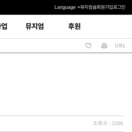
Language
뮤지엄숍
회원가입
로그인
사업
뮤지엄
후원
URL
조회수 : 3206