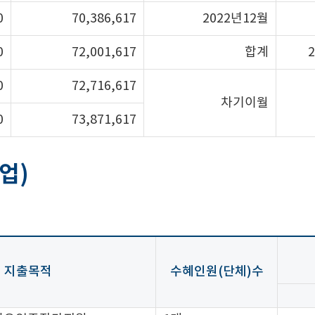
0
70,386,617
2022년12월
0
72,001,617
합계
2
0
72,716,617
차기이월
0
73,871,617
업)
지출목적
수혜인원(단체)수