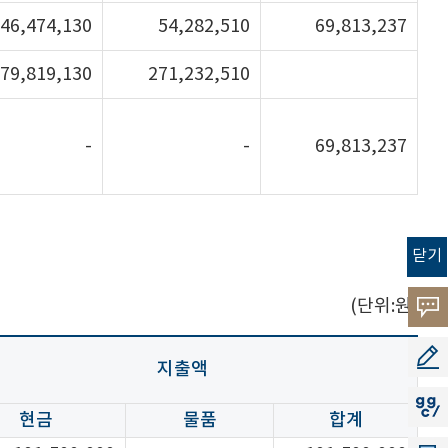
46,474,130
54,282,510
69,813,237
79,819,130
271,232,510
-
-
69,813,237
닫기
(단위:원)
고객
소리
공모
지출액
지지
현금
물품
합계