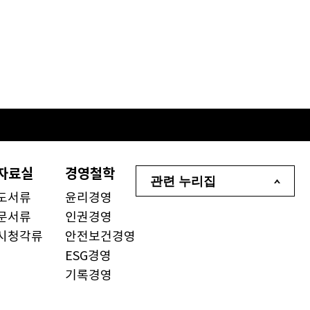
자료실
경영철학
관련 누리집
도서류
윤리경영
문서류
인권경영
시청각류
안전보건경영
ESG경영
기록경영