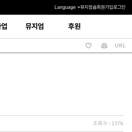
Language
뮤지엄숍
회원가입
로그인
사업
뮤지엄
후원
URL
조회수 : 1376