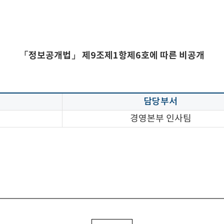
「정보공개법」 제9조제1항제6호에 따른 비공개
담당부서
경영본부 인사팀