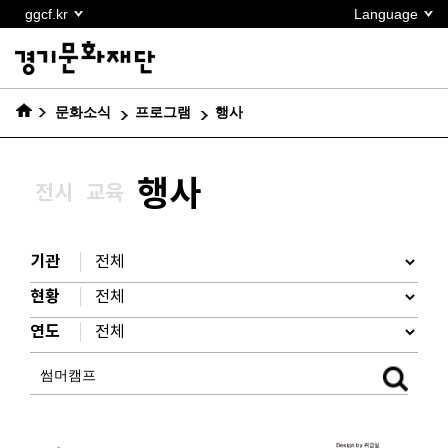
본문
ggcf.kr
Language
바로가기
문화소식
프로그램
행사
행사
전시
교육
기관
현황
연도