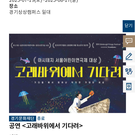
2025-07-19(토)~2025-08-17(일)
장소
경기상상캠퍼스 일대
닫기
고객의
소리
공모지
지지씨
경기문화재단
종료
공연 <고래바위에서 기다려>