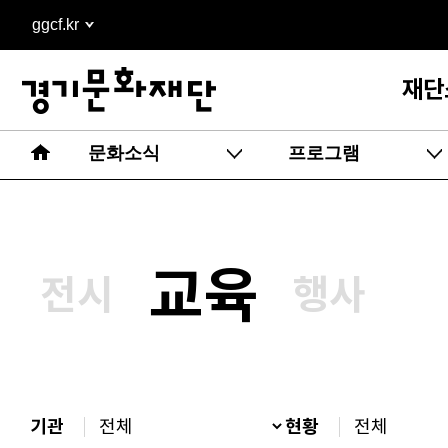
본문
ggcf.kr
바로가기
재단
문화소식
프로그램
교육
전시
행사
기관
현황