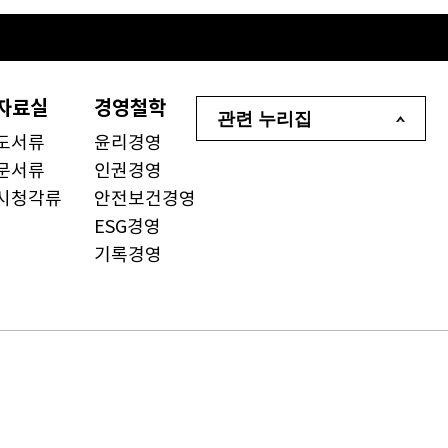
자료실
경영철학
관련 누리집
도서류
윤리경영
문서류
인권경영
시청각류
안전보건경영
ESG경영
기록경영