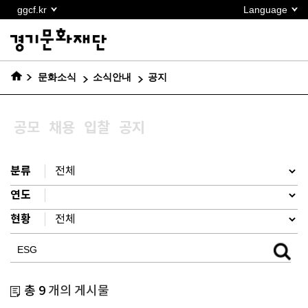
본문
ggcf.kr
Language
바로가기
문화소식
소식안내
공지
공모
채용
입찰
공지
분류
연도
현황
총 9
개의 게시물