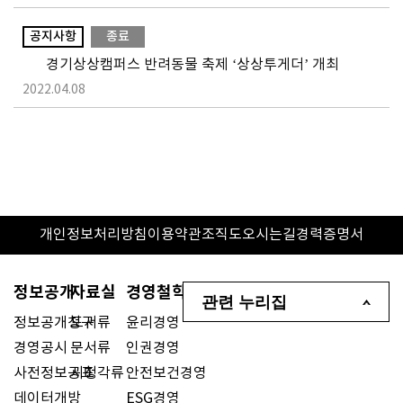
공지사항
종료
경기상상캠퍼스 반려동물 축제 ‘상상투게더’ 개최
2022.04.08
개인정보처리방침
이용약관
조직도
오시는길
경력증명서
정보공개
자료실
경영철학
관련 누리집
정보공개청구
도서류
윤리경영
경영공시
문서류
인권경영
사전정보공표
시청각류
안전보건경영
데이터개방
ESG경영