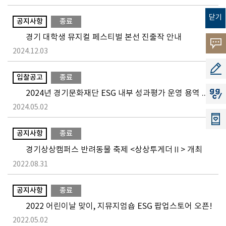
닫기
공지사항
종료
경기 대학생 뮤지컬 페스티벌 본선 진출작 안내
고객의
2024.12.03
소리
공모지
입찰공고
종료
2024년 경기문화재단 ESG 내부 성과평가 운영 용역 입찰 공고
지지씨
2024.05.02
공지사항
종료
경기상상캠퍼스 반려동물 축제 <상상투게더Ⅱ> 개최
2022.08.31
공지사항
종료
2022 어린이날 맞이, 지뮤지엄숍 ESG 팝업스토어 오픈!
2022.05.02