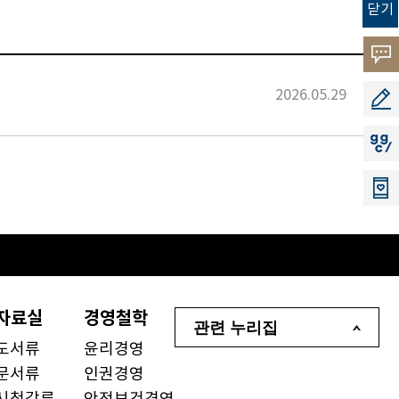
닫기
고객
소리
2026.05.29
공모
지지
자료실
경영철학
관련 누리집
도서류
윤리경영
문서류
인권경영