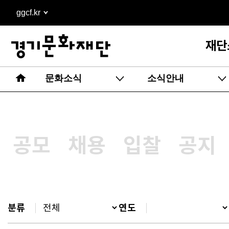
본문
ggcf.kr
바로가기
재단
문화소식
소식안내
공모
채용
입찰
공지
분류
연도